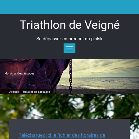
Skip
to
content
Triathlon de Veigné
Se dépasser en prenant du plaisir
Toggle navigation
Horaires de passages
Accueil
/
Horaires de passages
Téléchargez ici le fichier des horaires de