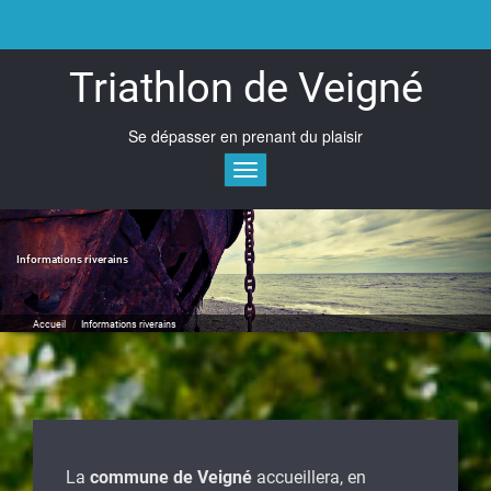
Skip
to
content
Triathlon de Veigné
Se dépasser en prenant du plaisir
Toggle navigation
Informations riverains
Accueil
/
Informations riverains
La
commune de Veigné
accueillera, en